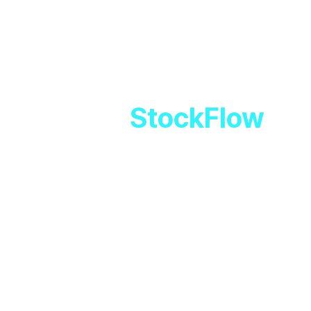
StockFlow
로 
합리적인 가